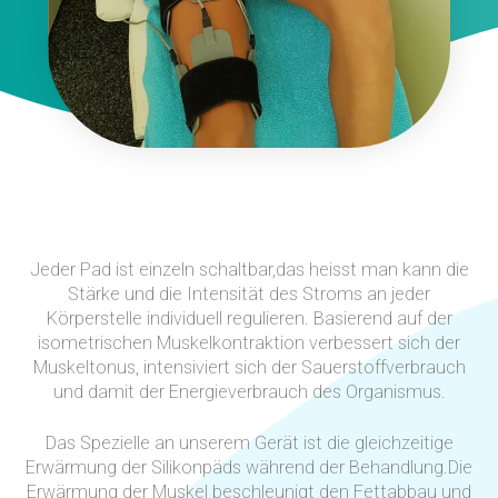
Jeder Pad ist einzeln schaltbar,das heisst man kann die
Stärke und die Intensität des Stroms an jeder
Körperstelle individuell regulieren. Basierend auf der
isometrischen Muskelkontraktion verbessert sich der
Muskeltonus, intensiviert sich der Sauerstoffverbrauch
und damit der Energieverbrauch des Organismus.
Das Spezielle an unserem Gerät ist die gleichzeitige
Erwärmung der Silikonpäds während der Behandlung.Die
Erwärmung der Muskel beschleunigt den Fettabbau und